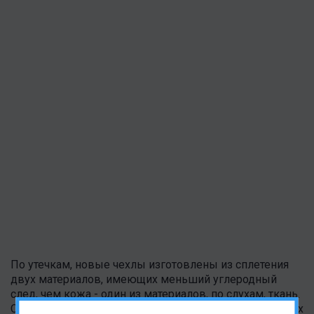
По утечкам, новые чехлы изготовлены из сплетения
двух материалов, имеющих меньший углеродный
след, чем кожа - один из материалов, по слухам, ткань.
Они получат особую фактуру, отличную от предыдущих