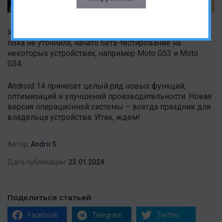
Хотя конкретные сроки выхода обновлений компания
пока не уточнила, начато бета-тестирование на
некоторых устройствах, например Moto G53 и Moto
G54.
Android 14 принесет целый ряд новых функций,
оптимизаций и улучшений производительности. Новая
версия операционной системы – всегда праздник для
владельца устройства. Итак, ждем!
Автор:
Andrii S.
Дата публикации:
23.01.2024
Поделиться статьей
Facebook
Telegram
Twitter