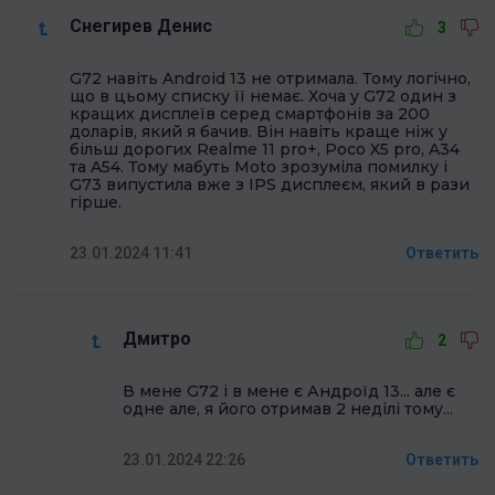
Снегирев Денис
3
G72 навіть Android 13 не отримала. Тому логічно,
що в цьому списку її немає. Хоча у G72 один з
кращих дисплеїв серед смартфонів за 200
доларів, який я бачив. Він навіть краще ніж у
більш дорогих Realme 11 pro+, Poco X5 pro, A34
та A54. Тому мабуть Моtо зрозуміла помилку і
G73 випустила вже з IPS дисплеєм, який в рази
гірше.
23.01.2024 11:41
Ответить
Дмитро
2
В мене G72 і в мене є Андроїд 13... але є
одне але, я його отримав 2 неділі тому...
23.01.2024 22:26
Ответить