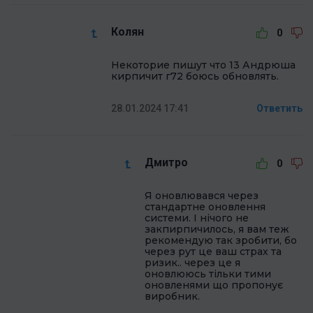
Колян
0
Некоторие пишут что 13 Андрюша
кирпичит г72 боюсь обновлять.
28.01.2024 17:41
Ответить
Дмитро
0
Я оновлювався через
стандартне оновлення
системи. І нічого не
закпирпичилось, я вам теж
рекомендую так зробити, бо
через рут це ваш страх та
ризик.. через це я
оновлююсь тільки тими
оновленями що пропонує
виробник.