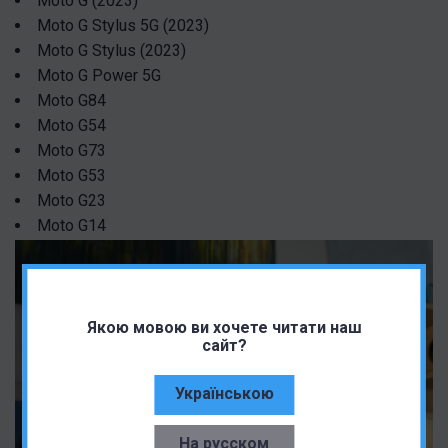
Moto G (2023)
Moto G Stylus 5G (2023)
Moto G Stylus (2023)
Moto G Power 5G
Moto G84
Moto G54
Moto G73
Moto G53
Moto G23
Moto G14
Якою мовою ви хочете читати наш
сайт?
Українською
На русском