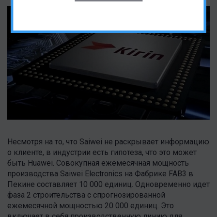
Несмотря на то, что Saiwei не раскрывает информацию
о клиенте, в индустрии есть гипотеза, что это может
быть Huawei. Совокупная ежемесячная мощность
производства Saiwei Electronics на Фабрике FAB3 в
Пекине составляет 10 000 единиц. Одновременно идет
фаза 2 строительства с спрогнозированной
ежемесячной мощностью 20 000 единиц. Это
включает в себя производственную линию для