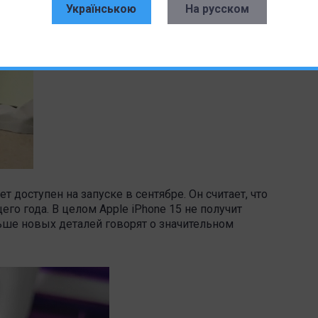
Українською
На русском
ет доступен на запуске в сентябре. Он считает, что
го года. В целом Apple iPhone 15 не получит
ьше новых деталей говорят о значительном