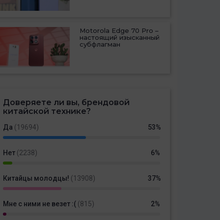
Motorola Edge 70 Pro –
настоящий изысканный
субфлагман
Доверяете ли вы, брендовой
китайской технике?
Да
(19694)
53%
Нет
(2238)
6%
Китайцы молодцы!
(13908)
37%
Мне с ними не везет :(
(815)
2%