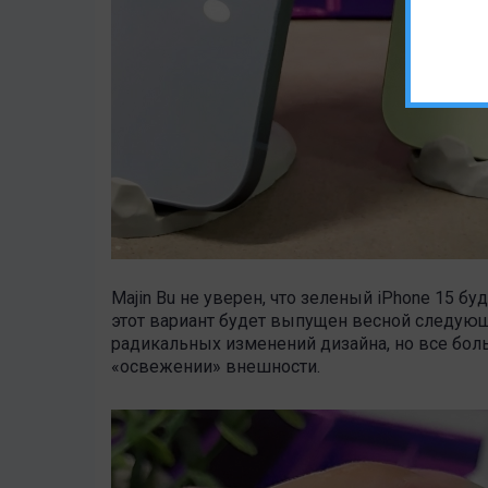
Majin Bu не уверен, что зеленый iPhone 15 буд
этот вариант будет выпущен весной следующе
радикальных изменений дизайна, но все бол
«освежении» внешности.