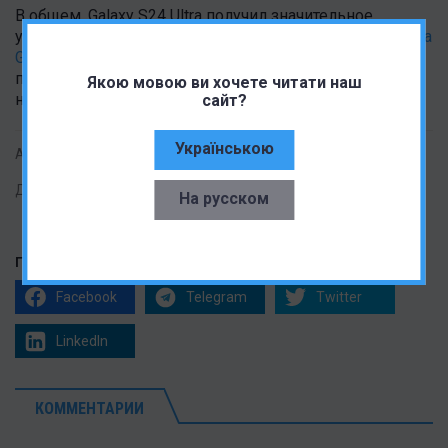
В общем, Galaxy S24 Ultra получил значительное
улучшение дисплея – уровень
бликов благодаря Gorilla
Glass Armor стало гораздо меньше
, ШИМ – на
приемлемом уровне, а максимальная яркость – 2600
Якою мовою ви хочете читати наш
нит. Лучший дисплей на рынке?
сайт?
Українською
Автор:
Andrii S.
Дата публикации:
22.01.2024
На русском
Поделиться статьей
Facebook
Telegram
Twitter
LinkedIn
КОММЕНТАРИИ