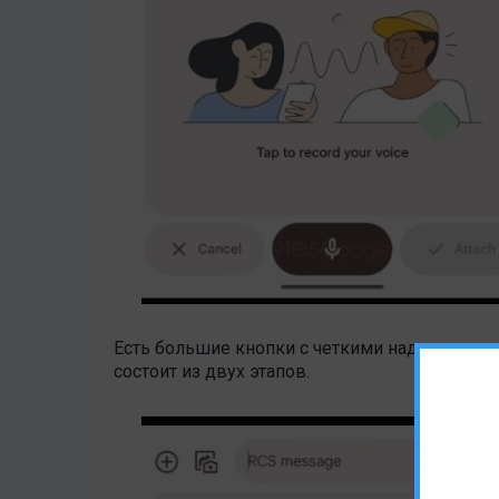
Есть большие кнопки с четкими надписями дл
состоит из двух этапов.