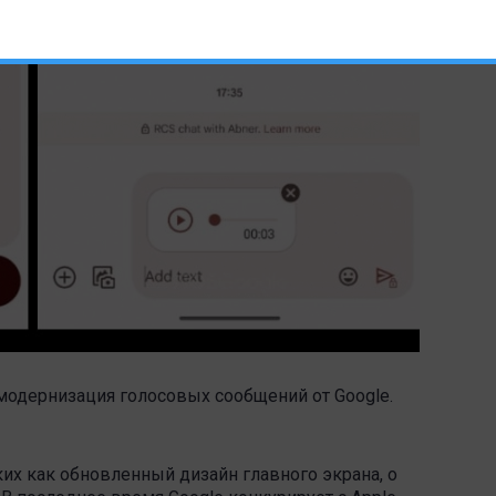
модернизация голосовых сообщений от Google.
их как обновленный дизайн главного экрана, о