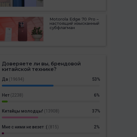
Motorola Edge 70 Pro –
настоящий изысканный
субфлагман
Доверяете ли вы, брендовой
китайской технике?
Да
(19694)
53%
Нет
(2238)
6%
Китайцы молодцы!
(13908)
37%
Мне с ними не везет :(
(815)
2%