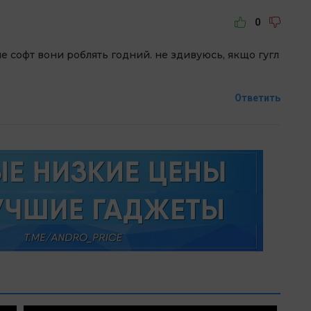
0
але софт вони роблять годний. не здивуюсь, якщо гугл
Ответить