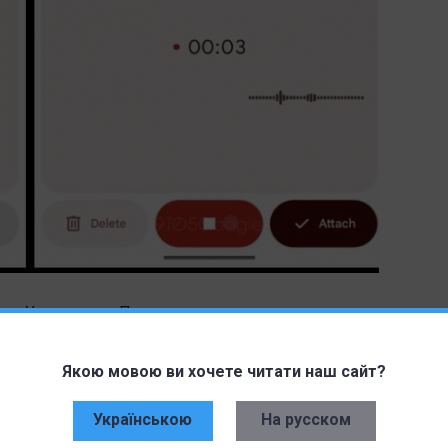
я «Удалить» и «Прикрепить», но процесс отправки
Якою мовою ви хочете читати наш сайт?
Українською
На русском