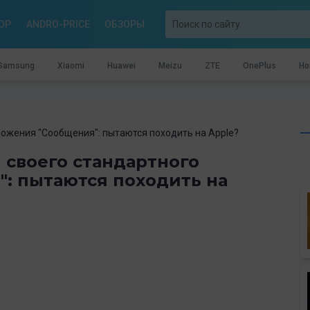
OP
ANDRO-PRICE
ОБЗОРЫ
Samsung
Xiaomi
Huawei
Meizu
ZTE
OnePlus
Ho
ложения "Сообщения": пытаются походить на Apple?
 своего стандартного
: пытаются походить на