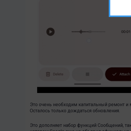
Это очень необходим капитальный ремонт и 
Осталось только дождаться обновления.
Это дополняет набор функций Сообщений, так