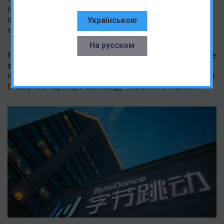
появляться слухи, что ByteDance ведет переговоры с
правительством США, чтобы избежать полной
Українською
продажи.
На русском
Несмотря на альтернативные меры, ByteDance все еще
ведет переговоры с американскими компаниями о
продаже. Некоторые вероятные кандидаты включают
Oracle, или партнерство между Microsoft и Walmart.