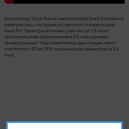
Контроллеры Touch Plus из комплекта Meta Quest 3 похожи на
манипуляторы, с которыми поставляется топовая модель
Quest Pro. Гарнитура автономно работает до 1,5 часа с
требовательными приложениями и 2,9 часа в режиме
просмотра видео. Через комплектную док-станцию или от
комплектного БП на 18 Вт она полностью заряжается за 2,3
часа.