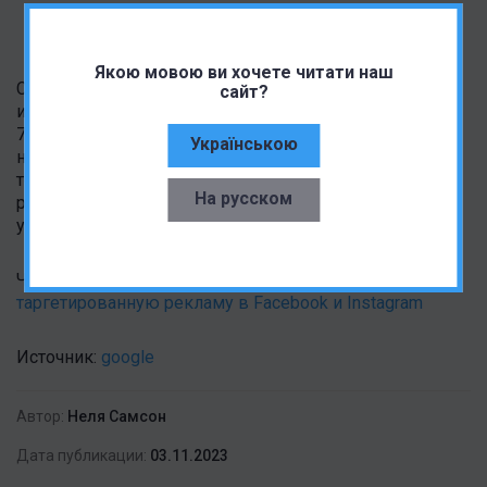
Якою мовою ви хочете читати наш
Сегодня только 2,6% пользователей Android
сайт?
используют телефоны, работающие на 7.0 Nougat или
7.1 Nougat, поэтому Google просто невыгодно
Українською
настраивать свой браузер под подобные устройства,
тогда как Android 13 завоевала корону самой
На русском
распространенной операционной системы Android,
установленной на 22,4% всех устройств.
Читайте также:
Европейский Союз запрещает
таргетированную рекламу в Facebook и Instagram
Источник:
google
Автор:
Неля Самсон
Дата публикации:
03.11.2023