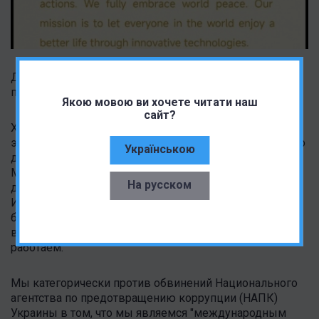
Для тех, кто не владеет английским, мы пишем
перевод обращения:
Якою мовою ви хочете читати наш
сайт?
Xiaomi – компания по производству бытовой
электроники, предлагающая продукты исключительно
Українською
для гражданского и коммерческого использования.
Мы считаем, что каждый потребитель имеет право на
На русском
доступ к средствам коммуникации и информации в
Интернете. У нас есть потребительские предприятия в
более чем 100 странах и регионах, и мы соблюдаем
все законы и правила во всех юрисдикциях, где мы
работаем.
Мы категорически против обвинений Национального
агентства по предотвращению коррупции (НАПК)
Украины в том, что мы являемся "международным