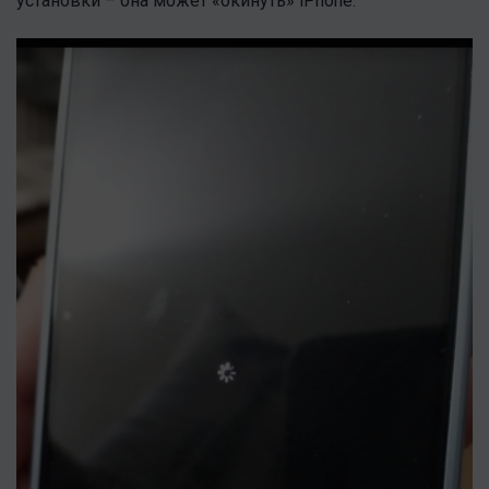
установки – она может «окинуть» iPhone.