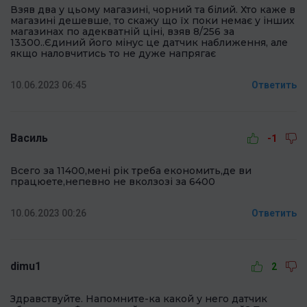
Взяв два у цьому магазині, чорний та білий. Хто каже в
магазині дешевше, то скажу що їх поки немає у інших
магазинах по адекватній ціні, взяв 8/256 за
13300..Єдиний його мінус це датчик наближення, але
якщо наловчитись то не дуже напрягає
10.06.2023 06:45
Ответить
Василь
-1
Всего за 11400,мені рік треба економить,де ви
працюете,непевно не вколзозі за 6400
10.06.2023 00:26
Ответить
dimu1
2
Здравствуйте. Напомните-ка какой у него датчик