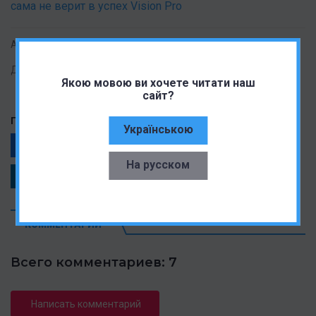
сама не верит в успех Vision Pro
Автор:
Олександр Коваленко
Дата публикации:
08.06.2023
Якою мовою ви хочете читати наш
сайт?
Поделиться статьей
Українською
Facebook
Telegram
Twitter
На русском
LinkedIn
КОММЕНТАРИИ
Всего комментариев: 7
Написать комментарий