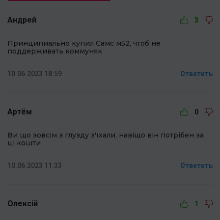
Андрей
3
Принципиально купил Самс м52, чтоб не
поддерживать коммуняк
10.06.2023 18:59
Ответить
Артём
0
Ви що зовсім з глузду з'їхали, навіщо він потрібен за
ці кошти
10.06.2023 11:33
Ответить
Олексій
1