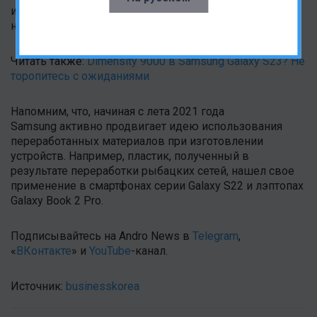
и будет следить, чтобы по качеству они не уступали
новым комплектующим.
Читать также:
Dimensity 9000 в Samsung Galaxy S23? Не
торопитесь с ожиданиями
Напомним, что, начиная с лета 2021 года
Samsung активно продвигает идею использования
переработанных материалов при изготовлении
устройств. Например, пластик, полученный в
результате переработки рыбацких сетей, нашел свое
применение в смартфонах серии Galaxy S22 и лэптопах
Galaxy Book 2 Pro.
Подписывайтесь на Andro News в
Telegram
,
«
ВКонтакте
» и
YouTube
-канал .
Источник:
businesskorea