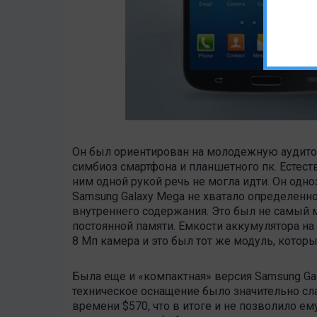
Он был ориентирован на молодежную аудитор
симбиоз смартфона и планшетного пк. Естеств
ним одной рукой речь не могла идти. Он одно
Samsung Galaxy Mega не хватало определенно
внутреннего содержания. Это был не самый м
постоянной памяти. Емкости аккумулятора на 
8 Мп камера и это был тот же модуль, которы
Была еще и «компактная» версия Samsung Gal
техническое оснащение было значительно сла
времени $570, что в итоге и не позволило ем