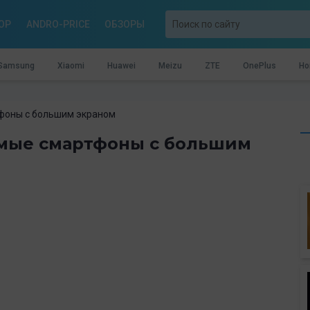
OP
ANDRO-PRICE
ОБЗОРЫ
Samsung
Xiaomi
Huawei
Meizu
ZTE
OnePlus
Ho
фоны с большим экраном
имые смартфоны с большим