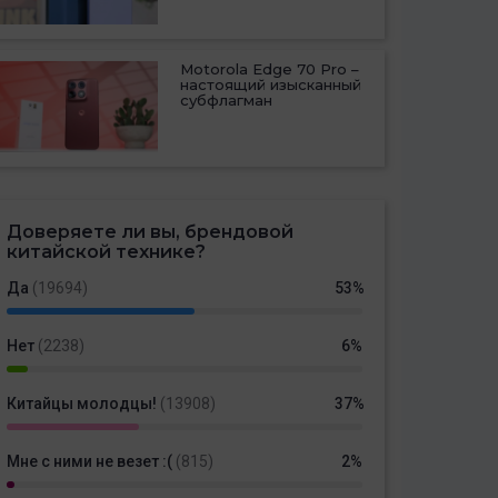
Motorola Edge 70 Pro –
настоящий изысканный
субфлагман
Доверяете ли вы, брендовой
китайской технике?
Да
(19694)
53%
Нет
(2238)
6%
Китайцы молодцы!
(13908)
37%
Мне с ними не везет :(
(815)
2%