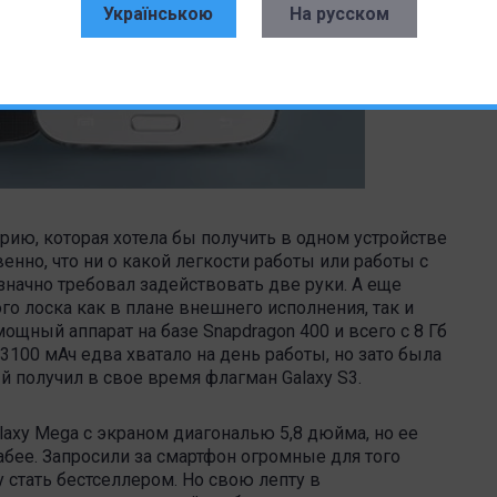
Українською
На русском
ию, которая хотела бы получить в одном устройстве
енно, что ни о какой легкости работы или работы с
значно требовал задействовать две руки. А еще
го лоска как в плане внешнего исполнения, так и
ощный аппарат на базе Snapdragon 400 и всего с 8 Гб
3100 мАч едва хватало на день работы, но зато была
й получил в свое время флагман Galaxy S3.
axy Mega с экраном диагональю 5,8 дюйма, но ее
бее. Запросили за смартфон огромные для того
у стать бестселлером. Но свою лепту в