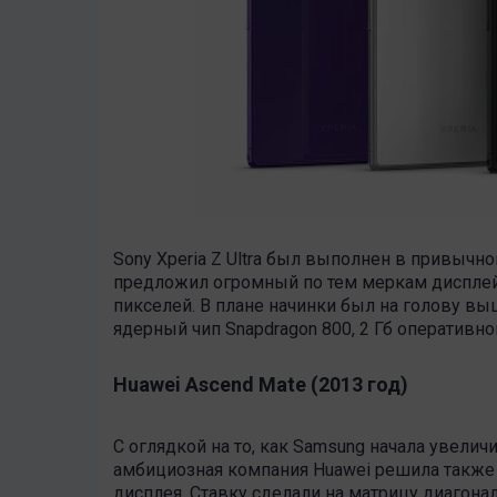
Sony Xperia Z Ultra был выполнен в привычн
предложил огромный по тем меркам диспле
пикселей. В плане начинки был на голову в
ядерный чип Snapdragon 800, 2 Гб оперативно
Huawei Ascend Mate (2013 год)
С оглядкой на то, как Samsung начала увелич
амбициозная компания Huawei решила также
дисплея. Ставку сделали на матрицу диагона