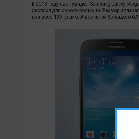
В 2013 году свет увидел Samsung Galaxy Meg
дисплея для своего времени. Размер аппара
при весе 199 грамм. А все из-за большого 6