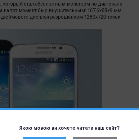
a, который стал абсолютным монстром по диагонали
та на тот момент был внушительным: 167,6х88х9 мм
,3 дюймового дисплея разрешением 1280х720 точек.
Якою мовою ви хочете читати наш сайт?