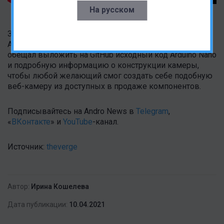
На русском
За движение «глаза» отвечает начинка на платформе
Arduino Nano и шесть серводвигателей. Разработчик
обещал выложить на GitHub исходный код Arduino Nano
и подробную информацию о конструкции камеры,
чтобы любой желающий смог создать себе подобную
веб-камеру из доступных в продаже компонентов.
Подписывайтесь на Andro News в
Telegram
,
«
ВКонтакте
» и
YouTube
-канал.
Источник:
theverge
Автор:
Ирина Кошелева
Дата публикации:
10.04.2021