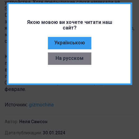
устройства. Хотя предыдущие слухи намекали на
Snapdragon 8 Gen 2 вместо нового Snapdragon 8 Gen 3.
Digital Chat Station добавил, что дизайн передней и
задней панели вместе со спецификациями камеры
Якою мовою ви хочете читати наш
сайт?
является главным аспектом нового флип телефона. Но,
к сожалению, никаких других подробностей на этот
счет не было сообщено.
Українською
Когда именно состоится официальный релиз Mix Flip,
На русском
пока неизвестно. Однако Xiaomi Mix Flip дебютирует
вместе с Xiaomi 14 Ultra. Последний, по слухам, будет
представлен в Китае до конца следующего месяца.
Следовательно, Mix Flip может быть представлен в
феврале.
Источник:
gizmochina
Автор:
Неля Самсон
Дата публикации:
30.01.2024