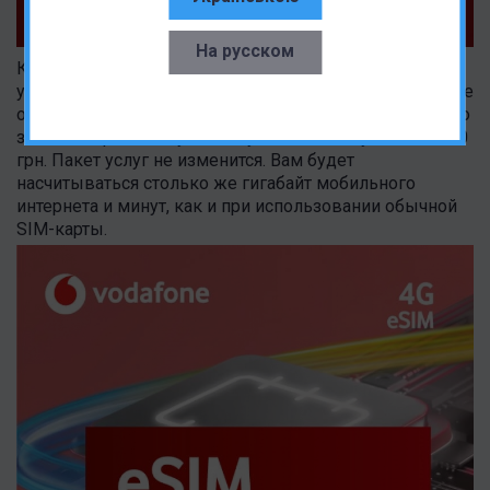
На русском
Компания Водафон предлагает очень выгодные
условия пользования виртуальной картой. Если вы уже
относитесь к абонентам этого оператора, нужно просто
заменить физическую симку на eSIM. Услуга стоит 100
грн. Пакет услуг не изменится. Вам будет
насчитываться столько же гигабайт мобильного
интернета и минут, как и при использовании обычной
SIM-карты.