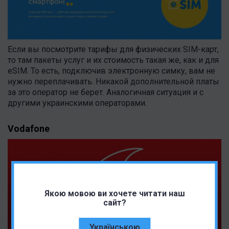
Если вы посмотрите тарифы для физических SIM-карт,
то там пакеты услуг и их стоимость такая же, как и для
eSIM. То есть, подключив электронную симку, вам не
нужно переплачивать. Никакой дополнительной платы
за это оператор не берет. Аналогичная ситуация и с
другими украинскими операторами.
Vodafone
Якою мовою ви хочете читати наш
сайт?
Українською