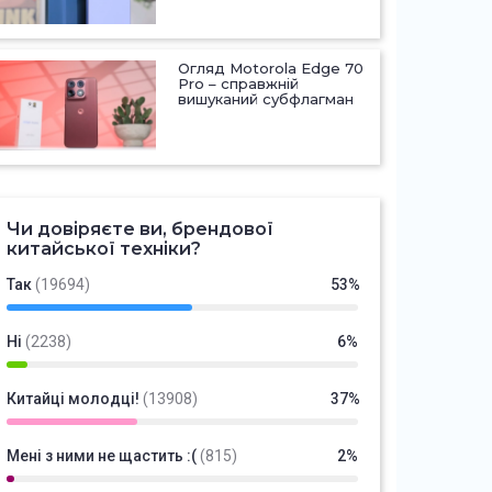
Огляд Motorola Edge 70
Pro – справжній
вишуканий субфлагман
Чи довіряєте ви, брендової
китайської техніки?
Так
(19694)
53%
Ні
(2238)
6%
Китайці молодці!
(13908)
37%
Мені з ними не щастить :(
(815)
2%