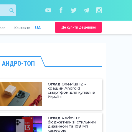
Де купити дешевше?
UA
nor
Контакти
АНДРО-ТОП
Огляд OnePlus 12 -
кращий Android
смартфон для купівлі в
Україні
Огляд Redmi 13:
бюджетник зі стильним
дизайном та 108 Мп
камерою