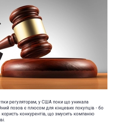
упки регуляторам, у США поки що уникала
йний позов є плюсом для кінцевих покупців - бо
а користь конкурентів, що змусить компанію
ві.