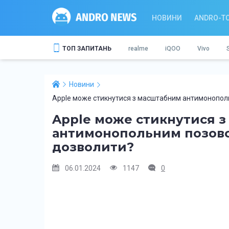
НОВИНИ
ANDRO-T
ТОП ЗАПИТАНЬ
realme
iQOO
Vivo
Новини
Apple може стикнутися з масштабним антимонопол
Apple може стикнутися 
антимонопольним позово
дозволити?
06.01.2024
1147
0