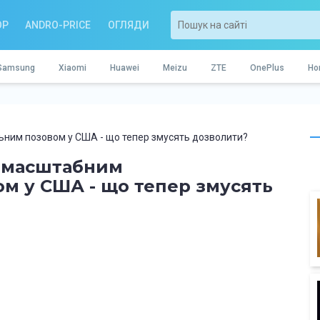
OP
ANDRO-PRICE
ОГЛЯДИ
Samsung
Xiaomi
Huawei
Meizu
ZTE
OnePlus
Ho
ьним позовом у США - що тепер змусять дозволити?
з масштабним
м у США - що тепер змусять