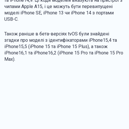
та iPhone14,9. Ці коди моделей вказують на пристрої з
чипами Apple A15, і це можуть бути перевипущені
моделі iPhone SE, iPhone 13 чи iPhone 14 з портами
USB-C.
Також раніше в бета-версіях tvOS були знайдені
згадки про моделі з ідентифікаторами iPhone15,4 та
iPhone15,5 (iPhone 15 та iPhone 15 Plus), а також
iPhone16,1 та iPhone16,2 (iPhone 15 Pro та iPhone 15 Pro
Max).