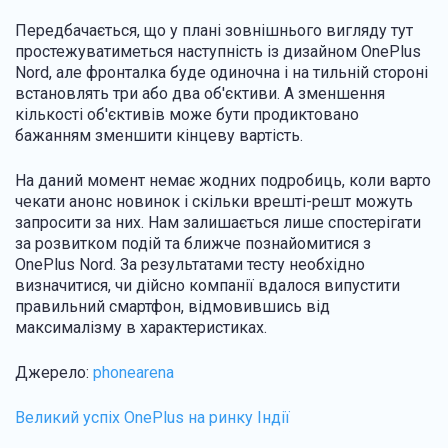
Передбачається, що у плані зовнішнього вигляду тут
простежуватиметься наступність із дизайном OnePlus
Nord, але фронталка буде одиночна і на тильній стороні
встановлять три або два об'єктиви. А зменшення
кількості об'єктивів може бути продиктовано
бажанням зменшити кінцеву вартість.
На даний момент немає жодних подробиць, коли варто
чекати анонс новинок і скільки врешті-решт можуть
запросити за них. Нам залишається лише спостерігати
за розвитком подій та ближче познайомитися з
OnePlus Nord. За результатами тесту необхідно
визначитися, чи дійсно компанії вдалося випустити
правильний смартфон, відмовившись від
максималізму в характеристиках.
Джерело:
phonearena
Великий успіх OnePlus на ринку Індії