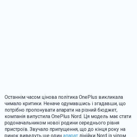
Останнім часом цінова політика OnePlus викликала
чимало критики. Неначе одумавшись і згадавши, що
потрібно пропонувати апарати на різний бюджет,
компанія випустила OnePlus Nord. Ця модель має стати
родоначальником нової родини середнього рівня
пристроїв. Звучало припущення, що до кінця року на
ринок виведуть ще один
апарат
лінійки Nord із чіпом