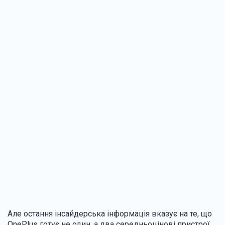
Але остання інсайдерська інформація вказує на те, що
OnePlus готує не один, а два середньоцінові пристрої.