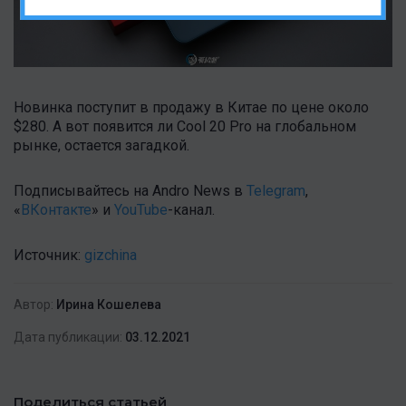
Новинка поступит в продажу в Китае по цене около
$280. А вот появится ли Cool 20 Pro на глобальном
рынке, остается загадкой.
Подписывайтесь на Andro News в
Telegram
,
«
ВКонтакте
» и
YouTube
-канал .
Источник:
gizchina
Автор:
Ирина Кошелева
Дата публикации:
03.12.2021
Поделиться статьей