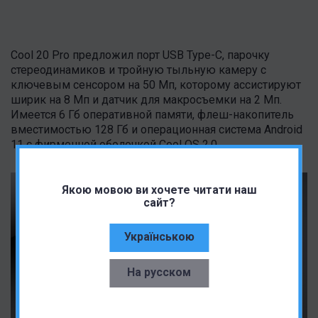
Cool 20 Pro предложил порт USB Type-C, парочку
стереодинамиков и тройную тыльную камеру с
ключевым сенсором на 50 Мп, которому ассистируют
ширик на 8 Мп и датчик для макросъемки на 2 Мп.
Имеется 6 Гб оперативной памяти, флеш-накопитель
вместимостью 128 Гб и операционная система Android
11 с фирменной оболочкой Cool OS 2.0.
Якою мовою ви хочете читати наш
сайт?
Українською
На русском