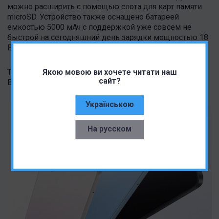
можно расширить с помощью слота для карт памяти
microSD. Устройство также оснащено батареей
емкостью 5000 мАч с поддержкой уже совсем не
быстрой на сегодняшний день зарядки мощностью 18
Вт.
Якою мовою ви хочете читати наш
Телефон доступен в трех цветах: Midnight Black, Time
сайт?
Blue и Sky Fantasy.
Українською
На русском