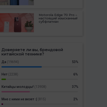
Motorola Edge 70 Pro –
настоящий изысканный
субфлагман
Доверяете ли вы, брендовой
китайской технике?
Да
(19694)
53%
Нет
(2238)
6%
Китайцы молодцы!
(13908)
37%
Мне с ними не везет :(
(815)
2%