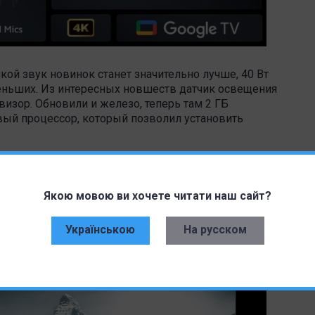
ой звук новинок станет значительно лучше, 40 Вт
еньших. Из интересных новшеств датчик освещения
изор. Обновили и железо, теперь там 2 ГБ
вый процессор, который позволил установить
 Индии 19 апреля по следующим ценам:
Якою мовою ви хочете читати наш сайт?
Українською
На русском