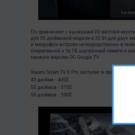
По сравнению с нынешней 20-ваттной акустик
для 55 дюймовой модели и 30 Вт для двух м
и микрофон встроен непосредственно в телев
оперативной и 16 ГБ внутренней памяти и но
свежую версию ОС Google TV.
Xiaomi Smart TV X Pro поступит в продажу в
43 дюйма - 405$
50 дюймов - 515$
55 дюймов - 590$