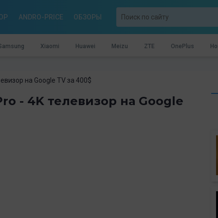
OP
ANDRO-PRICE
ОБЗОРЫ
Samsung
Xiaomi
Huawei
Meizu
ZTE
OnePlus
Ho
левизор на Google TV за 400$
Pro - 4K телевизор на Google