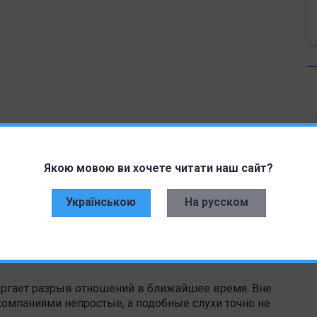
Якою мовою ви хочете читати наш сайт?
Українською
На русском
щениями о том, что Goldman Sachs искал выход из
 свои амбиции в области потребительского
ментам, Goldman Sachs потерял значительную сумму
ергает разрыв отношений в ближайшее время. Вне
компаниями непростые, а подобные слухи точно не