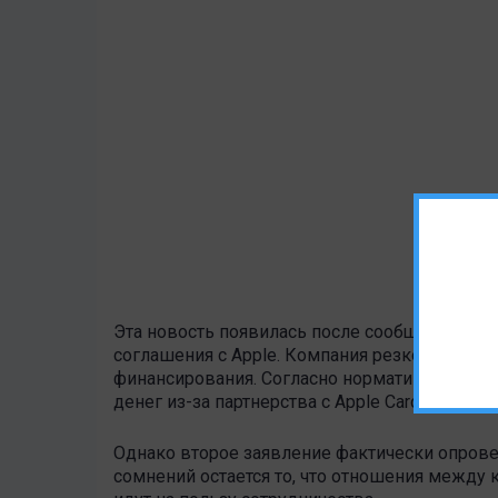
Эта новость появилась после сообщения сооб
соглашения с Apple. Компания резко снизила
финансирования. Согласно нормативным доку
денег из-за партнерства с Apple Card.
Однако второе заявление фактически опров
сомнений остается то, что отношения между 