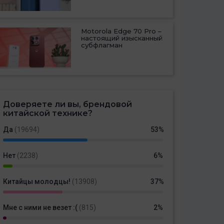
Motorola Edge 70 Pro –
настоящий изысканный
субфлагман
Доверяете ли вы, брендовой
китайской технике?
Да
(19694)
53%
Нет
(2238)
6%
Китайцы молодцы!
(13908)
37%
Мне с ними не везет :(
(815)
2%