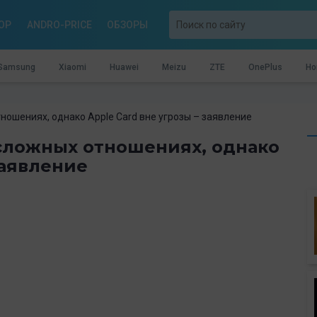
OP
ANDRO-PRICE
ОБЗОРЫ
Samsung
Xiaomi
Huawei
Meizu
ZTE
OnePlus
Ho
тношениях, однако Apple Card вне угрозы – заявление
 сложных отношениях, однако
заявление