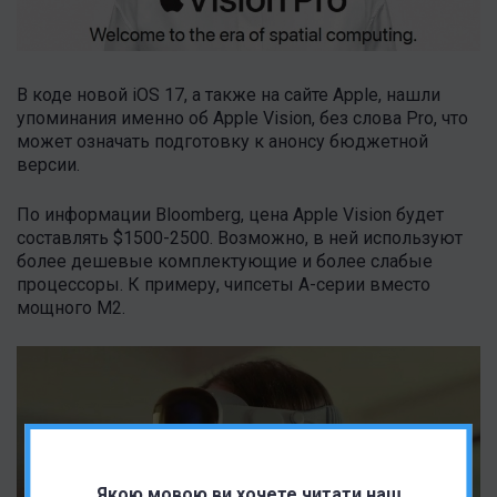
В коде новой iOS 17, а также на сайте Apple, нашли
упоминания именно об Apple Vision, без слова Pro, что
может означать подготовку к анонсу бюджетной
версии.
По информации Bloomberg, цена Apple Vision будет
составлять $1500-2500. Возможно, в ней используют
более дешевые комплектующие и более слабые
процессоры. К примеру, чипсеты А-серии вместо
мощного M2.
Якою мовою ви хочете читати наш