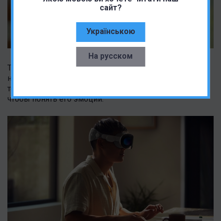
сайт?
Українською
На русском
Также есть вероятность, что у более дешевой модели
не будет дополнительных фич вроде EyeSight. Эта
технология позволяет видеть глаза пользователя,
чтобы понять его эмоции.