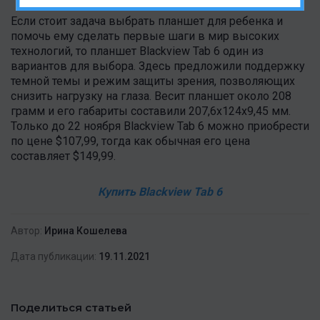
Если стоит задача выбрать планшет для ребенка и
помочь ему сделать первые шаги в мир высоких
технологий, то планшет Blackview Tab 6 один из
вариантов для выбора. Здесь предложили поддержку
темной темы и режим защиты зрения, позволяющих
снизить нагрузку на глаза. Весит планшет около 208
грамм и его габариты составили 207,6х124х9,45 мм.
Только до 22 ноября Blackview Tab 6 можно приобрести
по цене $107,99, тогда как обычная его цена
составляет $149,99.
Купить Blackview Tab 6
Автор:
Ирина Кошелева
Дата публикации:
19.11.2021
Поделиться статьей