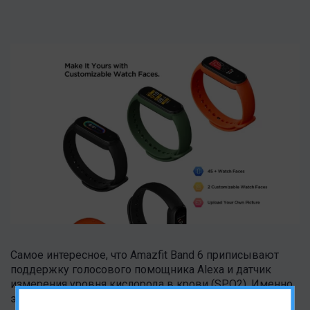
Самое интересное, что Amazfit Band 6 приписывают
поддержку голосового помощника Alexa и датчик
измерения уровня кислорода в крови (SPO2). Именно
эти фичи инсайдеры предрекали Xiaomi Mi Band 5, но