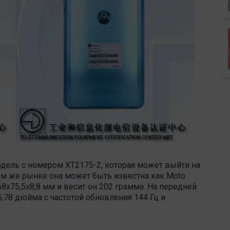
одель с номером XT2175-2, которая может выйти на
ом же рынке она может быть известна как Moto
8х75,5х8,8 мм и весит он 202 грамма. На передней
,78 дюйма с частотой обновления 144 Гц и