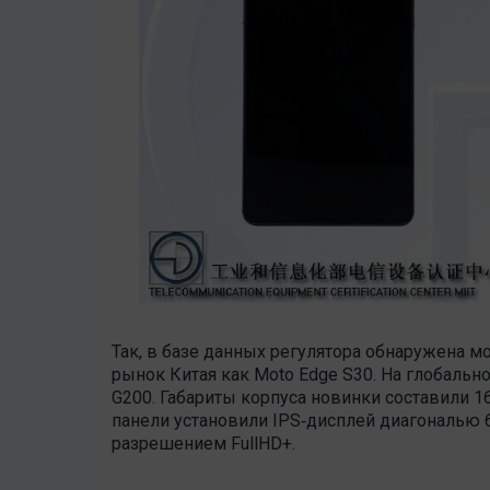
Так, в базе данных регулятора обнаружена м
рынок Китая как Moto Edge S30. На глобальн
G200. Габариты корпуса новинки составили 16
панели установили IPS‑дисплей диагональю 6
разрешением FullHD+.