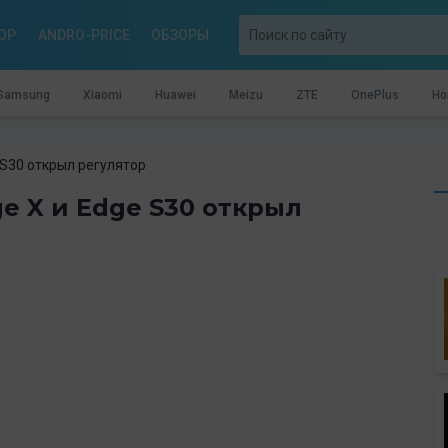
OP
ANDRO-PRICE
ОБЗОРЫ
Samsung
Xiaomi
Huawei
Meizu
ZTE
OnePlus
Ho
 S30 открыл регулятор
e X и Edge S30 открыл