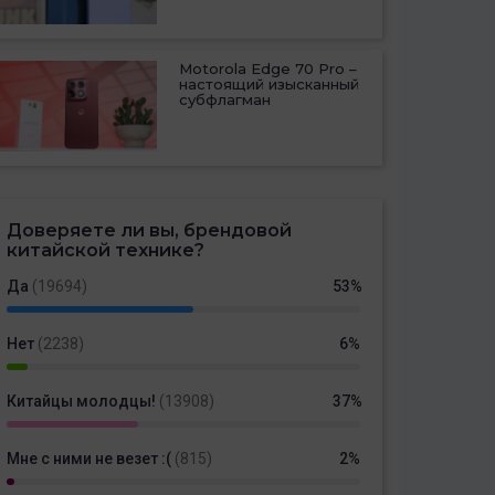
Motorola Edge 70 Pro –
настоящий изысканный
субфлагман
Доверяете ли вы, брендовой
китайской технике?
Да
(19694)
53%
Нет
(2238)
6%
Китайцы молодцы!
(13908)
37%
Мне с ними не везет :(
(815)
2%