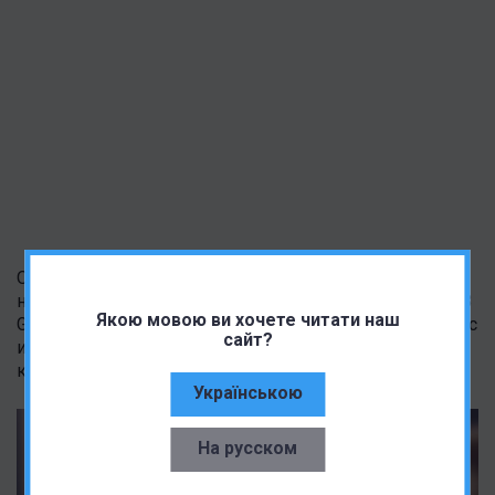
Ожидается, что новый флагман Honor будет работать
на самом мощном чипсете от Qualcomm – Snapdragon 8
Якою мовою ви хочете читати наш
Gen 3. А его дизайн сочетает лучшие черты серий Magic
сайт?
и Mate от Huawei с характерной круглой выемкой под
камеры.
Українською
На русском