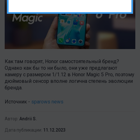
Как там говорят, Honor самостоятельный бренд?
Однако как бы то ни было, они уже предлагают
камеру с размером 1/1.12 в Honor Magic 5 Pro, поэтому
дюймовый сенсор вполне логична степень эволюции
бренда.
Источник -
sparows news
Автор:
Andrii S.
Дата публикации:
11.12.2023