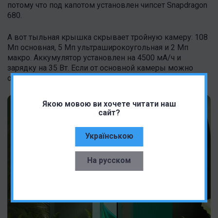
потому что под капотом установлен чипсет Snapdragon
680.
А вот тыльная крышка скрывает тройную камеру: 108
Мп основная, 5 Мп ультраширокоугольная и 2 Мп
макро. Аккумулятор установлен на 4500 мА/ч и
зарядку на 35 Вт. Если от основной камеры можно
ожидать хороших результатов, то от других точно нет.
Якою мовою ви хочете читати наш
сайт?
Українською
На русском