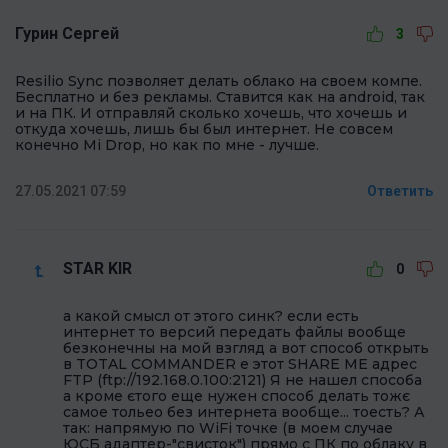
Гурин Сергей
3
Resilio Sync позволяет делать облако на своем компе.
Бесплатно и без рекламы. Ставится как на android, так
и на ПК. И отправляй сколько хочешь, что хочешь и
откуда хочешь, лишь бы был интернет. Не совсем
конечно Mi Drop, но как по мне - лучше.
27.05.2021 07:59
Ответить
STAR KIR
0
а какой смысл от этого синк? если есть
интернет то версий передать файлы вообще
безконечны на мой взгляд а вот способ открыть
в TOTAL COMMANDER е этот SHARE ME адрес
FTP (ftp://192.168.0.100:2121) Я не нашел способа
а кроме єтого еще нужен способ делать тожє
самое тольео без интернета вообще... тоесть? А
так: напрямую по WiFi точке (в моем случае
ЮСБ адаптер-"свисток") прямо с ПК по облаку в