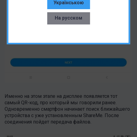
Українською
На русском
Именно на этом этапе на дисплее появляется тот
самый QR-код, про который мы говорили ранее.
Одновременно смартфон начинает поиск ближайшего
устройства с уже установленным ShareMe. После
соединения пойдет передача файлов.