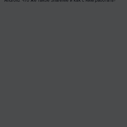
Android. Что же такое ShareMe и как с ним работать?