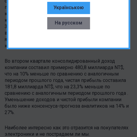
спроса на микросхемы и падения спроса на
продукцию потребительской электроники,
Українською
консолидированный доход компании в первом
квартале этого года составил 508,63 млрд NT$, что на
На русском
3,6% больше, чем в прошлом году, чистая прибыль
возросла только на 2,1% в годовом исчислении, что
является рекордным показателем. Наименьший
квартальный рост почти за четыре года.
Во втором квартале консолидированный доход
компании составил примерно 480,8 миллиарда NT$,
что на 10% меньше по сравнению с аналогичным
периодом прошлого года, чистая прибыль составила
181,8 миллиарда NT$, что на 23,3% меньше по
сравнению с аналогичным периодом прошлого года .
Уменьшение доходов и чистой прибыли компании
было ниже консенсуса-прогноза аналитиков на 14% и
27%.
Наиболее интересно как это отразится на покупателях
электроники и не пострадаем ли мы.