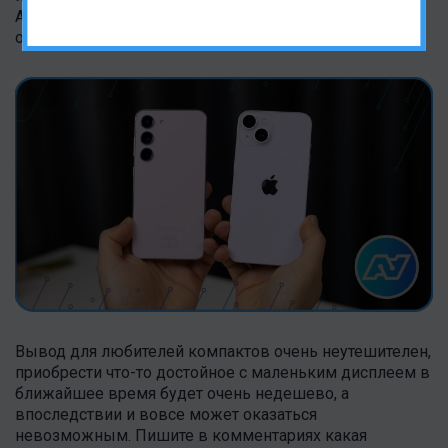
Apple из-за больших цифр продаж, но они постепенно
отказываются от маленьких дисплеев.
Вывод для любителей компактов очень неутешителен,
приобрести что-то достойное с маленьким дисплеем в
ближайшее время будет очень недешево, а
впоследствии и вовсе может оказаться
невозможным. Пишите в комментариях какая