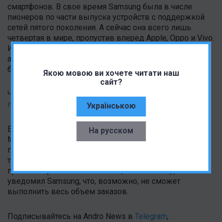
смартфонов. В свое время Samsung была в числе
пионеров по части выпуска устройств с поддержкой
сетей пятого поколения. А сейчас она всего лишь
четвертая в мире, пропустив вперед Apple, Oppo и Vivo.
И тут еще нет Huawei, а не подкоси компанию
американские санкции и Samsung вовсе могла бы
быть пятой в мире.
Якою мовою ви хочете читати наш
сайт?
Читать также:
Внешний вид Samsung Galaxy A52s
показали во всей красе
Українською
Еще одна проблема компании —поставки чипов от
На русском
MediaTek. Несмотря на то, что Samsung уже не первый
год заказывает процессоры для своих устройств у
тайваньского чипмейкера и числится в числе
привилегированных клиентов, MediaTek недавно
уведомил Samsung, что, возможно, не сможет
выполнить весь объем заказов.
Подписывайтесь на Andro News в
Telegram
,