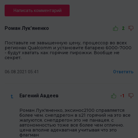
Написать комментарий
Роман Лук'яненко
2
Поставьте не завышенную цену, процессор во всех
регионах Qualcomm и установите батарею 6000-7000
- будут хватать как горячие пирожки. Вообще не
секрет.
06.08.2021 05:41
Ответить
Евгений Авдеев
-1
Роман Лук'яненко, эксинос2100 справляется
более чем. снепдрегон в s21 горячий на это все
жалуются. снепдрегон это не панацея. с
автономностью тоже все более чем отлично.
цена вполне адекватная учитывая что это
флагман