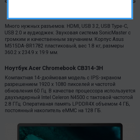
Много нужных разъемов: HDMI, USB 3.2, USB Type-C,
USB 2.0 и аудиоджек. Звуковая система SonicMaster с
громким и качественным звучанием. Корпус Asus
M515DA-BR1782 пластиковый, вес 1.8 кг, размеры
360.2 x 234.9 x 19.9 мм.
Ноутбук Acer Chromebook CB314-3H
Компактная 14-дюймовая модель с IPS-экраном
разрешением 1920 x 1080 пикселей и частотой
обновления 60 Гц. В качестве процессора используется
двухъядерный Intel Celeron N4500 с тактовой частотой
2.8 ГГц. Оперативная память LPDDR4X объемом 4 ГБ,
постоянный накопитель eMMC на 128 ГБ.