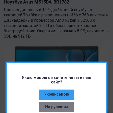
Ноутбук Asus M515DA-BR1782
Производительный 15,6-дюймовый ноутбук с
матрицей TN+film и разрешением 1366 x 768 пикселей.
Двухъядерный процессор AMD Ryzen 3 3250U с
тактовой частотой 3.5 ГГц обеспечивает хорошее
быстродействие. Оперативная память 8 ГБ, накопитель
SSD на 512 ГБ.
Якою мовою ви хочете читати наш
сайт?
Українською
На русском