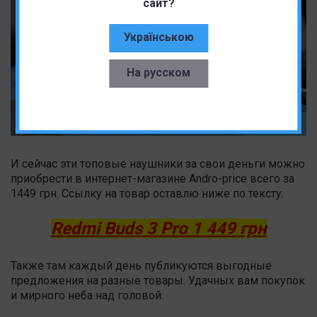
сайт?
Українською
На русском
И сейчас эти топовые наушники за свои деньги можно
приобрести в интернет-магазине Andro-price всего за
1449 грн. Ссылку на товар оставлю ниже по тексту:
Redmi Buds 3 Pro 1 449 грн
Также там каждый день публикуются выгодные
предложения на разные товары. Удачных вам покупок
и мирного неба над головой.