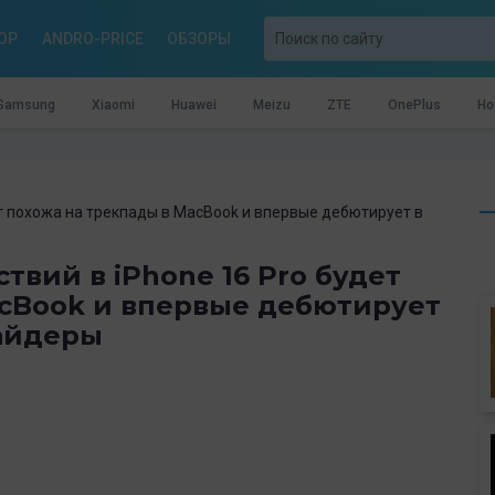
OP
ANDRO-PRICE
ОБЗОРЫ
Samsung
Xiaomi
Huawei
Meizu
ZTE
OnePlus
Ho
ет похожа на трекпады в MacBook и впервые дебютирует в
твий в iPhone 16 Pro будет
acBook и впервые дебютирует
сайдеры