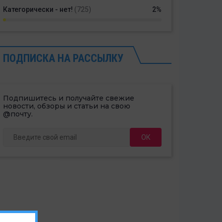
Категорически - нет!
(725)
2%
ПОДПИСКА НА РАССЫЛКУ
Подпишитесь и получайте свежие
новости, обзоры и статьи на свою
@почту.
ОК