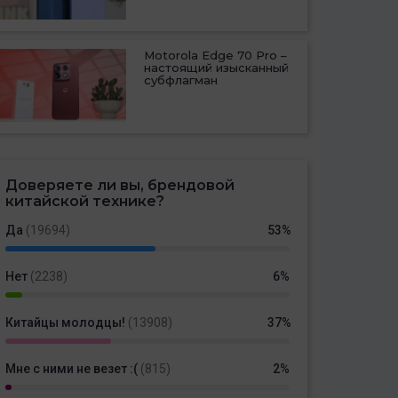
Motorola Edge 70 Pro –
настоящий изысканный
субфлагман
Доверяете ли вы, брендовой
китайской технике?
Да
(19694)
53%
Нет
(2238)
6%
Китайцы молодцы!
(13908)
37%
Мне с ними не везет :(
(815)
2%