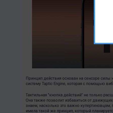
Принцип действия основан на сенсоре силы 
систему Taptic Engine, которая с помощью ви
Тактильная "кнопка действий" не только рас
Она также позволит избавиться от движущих
знаем, насколько это важно купертиновцам, 
имела такой же принцип, который планируется