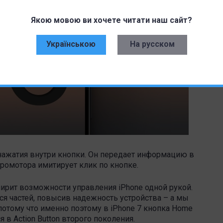
Якою мовою ви хочете читати наш сайт?
Українською
На русском
нажатия внутри кнопки. Он передает информацию в
бромотора имитирует клик по кнопке.
ширит возможности управления iPhone одной рукой.
ся частей, повысив надежность устройства – а мы
потому что именно поэтому в iPhone 7 кнопка Home
 в Action Button второго поколения.