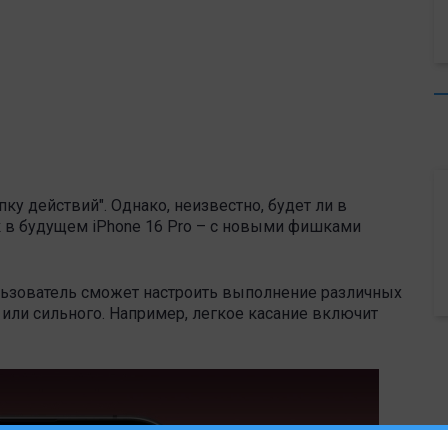
пку действий". Однако, неизвестно, будет ли в
ак в будущем iPhone 16 Pro – с новыми фишками
льзователь сможет настроить выполнение различных
 или сильного. Например, легкое касание включит