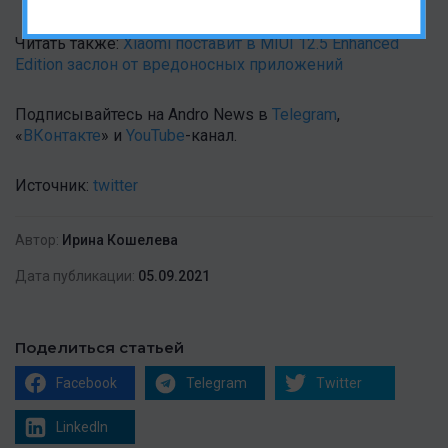
Читать также:
Xiaomi поставит в MIUI 12.5 Enhanced
Edition заслон от вредоносных приложений
Подписывайтесь на Andro News в
Telegram
,
«
ВКонтакте
» и
YouTube
-канал.
Источник:
twitter
Автор:
Ирина Кошелева
Дата публикации:
05.09.2021
Поделиться статьей
Facebook
Telegram
Twitter
LinkedIn