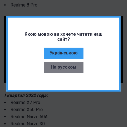
Realme 8 Pro
Якою мовою ви хочете читати наш
сайт?
Українською
На русском
I
квартал
2022
года:
Realme X7 Pro
Realme X50 Pro
Realme Narzo 50A
Realme Narzo 30