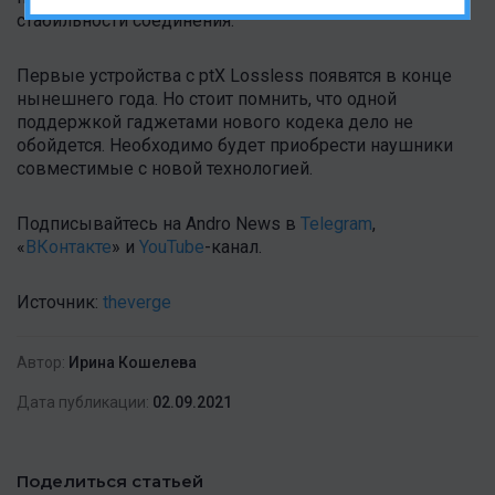
стабильности соединения.
Первые устройства с ptX Lossless появятся в конце
нынешнего года. Но стоит помнить, что одной
поддержкой гаджетами нового кодека дело не
обойдется. Необходимо будет приобрести наушники
совместимые с новой технологией.
Подписывайтесь на Andro News в
Telegram
,
«
ВКонтакте
» и
YouTube
-канал .
Источник:
theverge
Автор:
Ирина Кошелева
Дата публикации:
02.09.2021
Поделиться статьей