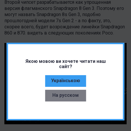
Второй чипсет разрабатывается как упрощенная
версия флагманского Snapdragon 8 Gen 3. Поэтому его
могут назвать Snapdragon 8s Gen 3, подобно
прошлогодней модели 7s Gen 2 - а по факту, это,
скорее всего, будет возрождение линейки Snapdragon
860 и 870. видеть в следующих поколениях Poco.
Якою мовою ви хочете читати наш
сайт?
Українською
На русском