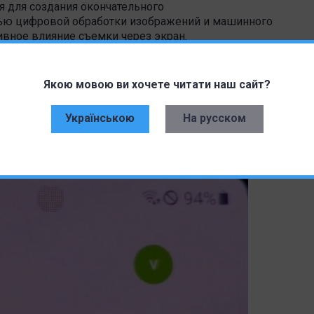
 для создания окончательного
ью цифровой обработки изображений и машинного
ивное влияние съемки через экран.
Якою мовою ви хочете читати наш сайт?
Українською
На русском