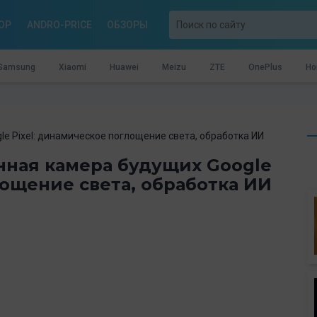
OP
ANDRO-PRICE
ОБЗОРЫ
Samsung
Xiaomi
Huawei
Meizu
ZTE
OnePlus
Ho
 Pixel: динамическое поглощение света, обработка ИИ
ная камера будущих Google
лощение света, обработка ИИ