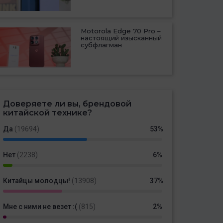
Motorola Edge 70 Pro –
настоящий изысканный
субфлагман
Доверяете ли вы, брендовой
китайской технике?
Да
(19694)
53%
Нет
(2238)
6%
Китайцы молодцы!
(13908)
37%
Мне с ними не везет :(
(815)
2%