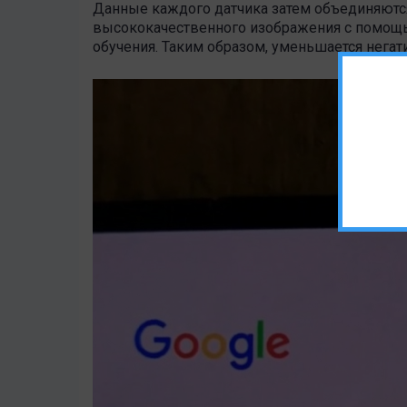
Данные каждого датчика затем объединяются
высококачественного изображения с помощ
обучения. Таким образом, уменьшается негат