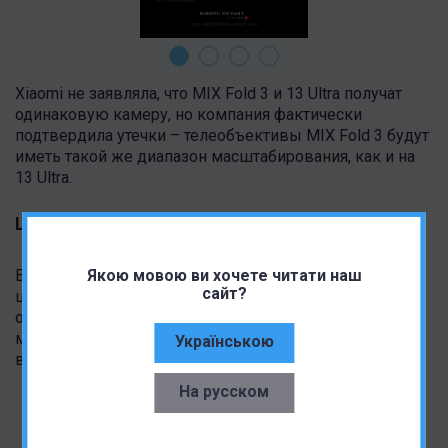
Xiaomi не заявляла, что MIX Fold 3 и 13 Ultra получат
одинаковую камеру, но компания фактически
подтвердила утечки – телеобъективы MIX Fold 3 будут
иметь такой же диапазон масштабирования, как и на
13 Ultra.
Шарнир
Важным достижением Xiaomi MIX Fold 3 стал новый
Якою мовою ви хочете читати наш
сайт?
шарнир. Он состоит из 14 подвижных деталей и
общего количества 198 частей в сборке. Предыдущая
модель, MIX Fold 2, имела 8 движущихся деталей и
Українською
всего 87 частей.
На русском