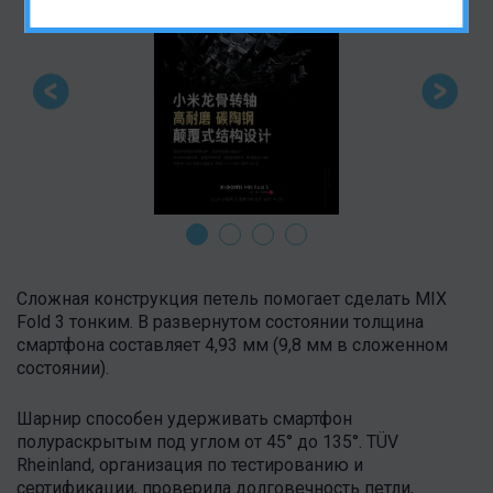
Сложная конструкция петель помогает сделать MIX
Fold 3 тонким. В развернутом состоянии толщина
смартфона составляет 4,93 мм (9,8 мм в сложенном
состоянии).
Шарнир способен удерживать смартфон
полураскрытым под углом от 45° до 135°. TÜV
Rheinland, организация по тестированию и
сертификации, проверила долговечность петли,