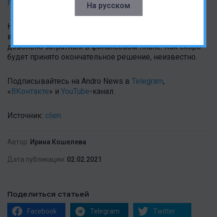
планшет на Snapdragon 888?
На русском
На данный момент AMD взвешивает все за и против,
ведь процесс перехода к другому поставщику
довольно затратный в финансовом плане. Как скоро
будет принято окончательное решение, неизвестно.
Подписывайтесь на Andro News в
Telegram
,
«
ВКонтакте
» и
YouTube
-канал .
Источник:
clien
Автор:
Ирина Кошелева
Дата публикации:
02.02.2021
Поделиться статьей
Facebook
Telegram
Twitter