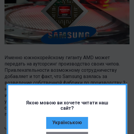
Именно южнокорейскому гиганту AMD может
передать на аутсорсинг производство своих чипов.
Привлекательности возможному сотрудничеству
добавляет и тот факт, что Samsung взялась за
возведение собственной фабрики по производству 3-
нанометровых процессоров в Техасе. Она уже
инвестировала в фабрику $10 млрд. Если сторонам
удастся договориться, то AMD может стать первой
Якою мовою ви хочете читати наш
сторонней компанией, которой Samsung будет
сайт?
поставлять 3-нм чипы.
Українською
Читать также:
Samsung Galaxy Tab S8 – первый