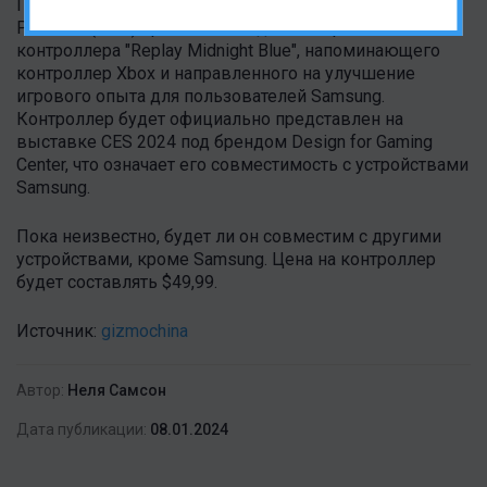
Партнерство Samsung из Performance Designed
Products (PDP) привело к созданию игрового
контроллера "Replay Midnight Blue", напоминающего
контроллер Xbox и направленного на улучшение
игрового опыта для пользователей Samsung.
Контроллер будет официально представлен на
выставке CES 2024 под брендом Design for Gaming
Center, что означает его совместимость с устройствами
Samsung.
Пока неизвестно, будет ли он совместим с другими
устройствами, кроме Samsung. Цена на
контроллер
будет составлять
$49,99.
Источник:
gizmochina
Автор:
Неля Самсон
Дата публикации:
08.01.2024