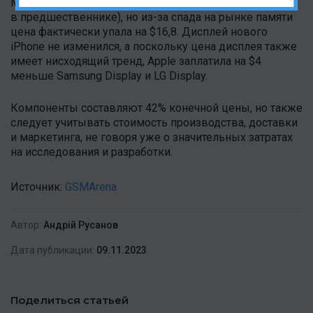
Max. Сейчас она составляет 8 ГБ (по сравнению с 6 ГБ
в предшественнике), но из-за спада на рынке памяти
цена фактически упала на $16,8. Дисплей нового
iPhone не изменился, а поскольку цена дисплея также
имеет нисходящий тренд, Apple заплатила на $4
меньше Samsung Display и LG Display.
Компоненты составляют 42% конечной цены, но также
следует учитывать стоимость производства, доставки
и маркетинга, не говоря уже о значительных затратах
на исследования и разработки.
Источник:
GSMArena
Автор:
Андрій Русанов
Дата публикации:
09.11.2023
Поделиться статьей