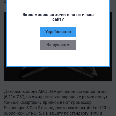
x 6,3 мм, а в сложенном - 54,9 x 67,1 x 13,5 мм.
Якою мовою ви хочете читати наш
сайт?
Українською
На русском
Диагональ обоих AMOLED-дисплеев останется та же
(6,2" и 7,6"), но ожидается, что экранные рамки станут
тоньше. Смартфону приписывают процессор
Snapdragon 8 Gen 2 с заводским разгоном, Android 13 с
оболочкой One UI 5.1.1, защиту по стандарту IPX8 и