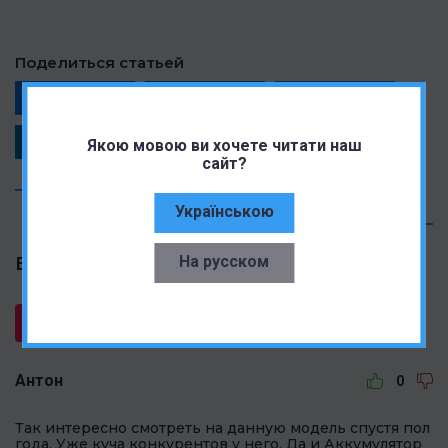
Поделиться статьей
Facebook
Telegram
Twitter
LinkedIn
Якою мовою ви хочете читати наш
сайт?
КОММЕНТАРИИ
Українською
На русском
Всего комментариев: 6
Написать комментарий
Антон
0
Так интересно смотреть на данную модель спустя пол
года. Уже куча конкурентов у него. Да и Аккумулятор