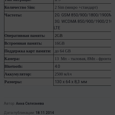
Количество Sim:
2
Sim (микро +стандарт)
2G: GSM 850/900/1800/1900M
Частоты:
3G: WCDMA 850/900/1900/210
LTE
Оперативная память:
2
GB
Встроенная память:
16
GB
Поддержка карт памяти:
до 64
GB
Камера:
13
Мп – тыловая,
8
Мп - фронталь
4.0
Bluetooth
:
Аккумулятор:
2500
мАч
130 х 64 х 8,3 мм
Размеры:
Автор:
Анна Селезнева
Дата публикации:
18.11.2014