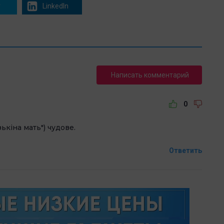
r
LinkedIn
Написать комментарий
0
ькіна мать") чудове.
Ответить