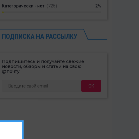
Категорически - нет!
(725)
2%
ПОДПИСКА НА РАССЫЛКУ
Подпишитесь и получайте свежие
новости, обзоры и статьи на свою
@почту.
ОК