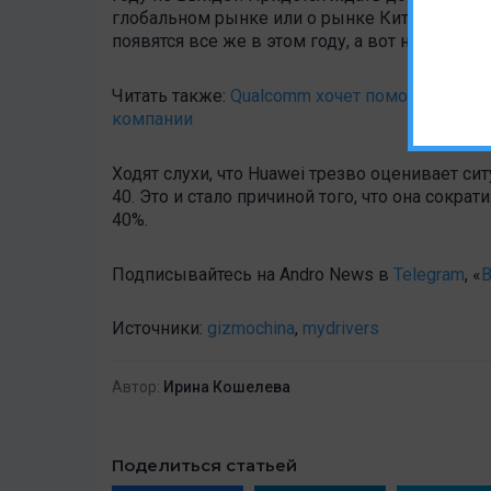
глобальном рынке или о рынке Китая. Рискн
появятся все же в этом году, а вот на глоб
Читать также:
Qualcomm хочет помочь Huawei 
компании
Ходят слухи, что Huawei трезво оценивает с
40. Это и стало причиной того, что она сокр
40%.
Подписывайтесь на Andro News в
Telegram
, «
В
Источники:
gizmochina
,
mydrivers
Автор:
Ирина Кошелева
Поделиться статьей