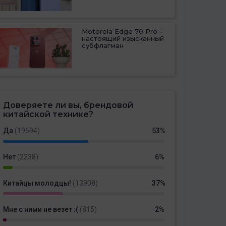
Motorola Edge 70 Pro –
настоящий изысканный
субфлагман
Доверяете ли вы, брендовой
китайской технике?
Да
(19694)
53%
Нет
(2238)
6%
Китайцы молодцы!
(13908)
37%
Мне с ними не везет :(
(815)
2%