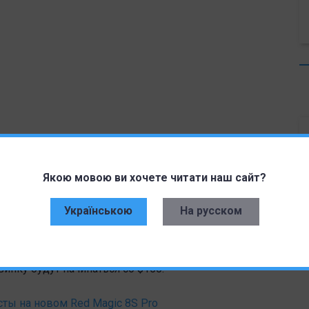
ляются: 6,79-дюймовый дисплей Full HD+, память в
держкой microSD. Аккумулятор на 5000 мАч и
Якою мовою ви хочете читати наш сайт?
8 х 8,17 мм при весе 199 г.
Українською
На русском
е просто поражает, а немного раздражает. Конвейер
ть не переименованный предшественник, и ее
ать довольно привлекательной покупкой в
инку будут начинаться со $150.
сты на новом Red Magic 8S Pro