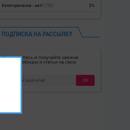
Категорически - нет!
(725)
2%
ПОДПИСКА НА РАССЫЛКУ
Подпишитесь и получайте свежие
новости, обзоры и статьи на свою
@почту.
ОК