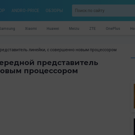
OP
ANDRO-PRICE
ОБЗОРЫ
Samsung
Xiaomi
Huawei
Meizu
ZTE
OnePlus
Ho
 представитель линейки, с совершенно новым процессором
очередной представитель
новым процессором