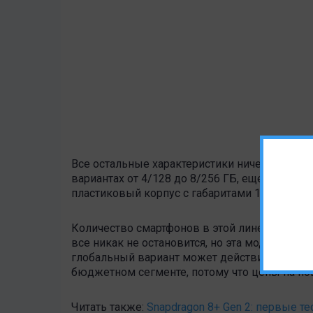
Все остальные характеристики ничем не выде
вариантах от 4/128 до 8/256 ГБ, еще и с под
пластиковый корпус с габаритами 168,6 х 76,2
Количество смартфонов в этой линейке уже н
все никак не остановится, но эта модель хо
глобальный вариант может действительно ст
бюджетном сегменте, потому что цены на нов
Читать также:
Snapdragon 8+ Gen 2: первые те